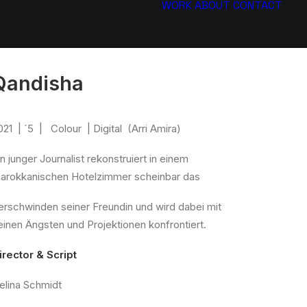
WORK
ABOUT
CONTACT
Qandisha
021 | ´5 | Colour | Digital (Arri Amira)
in junger Journalist rekonstruiert in einem
arokkanischen Hotelzimmer scheinbar das
erschwinden seiner Freundin und wird dabei mit
einen Ängsten und Projektionen konfrontiert.
irector & Script
elina Schmidt