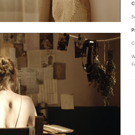
C
S
P
C
W
F