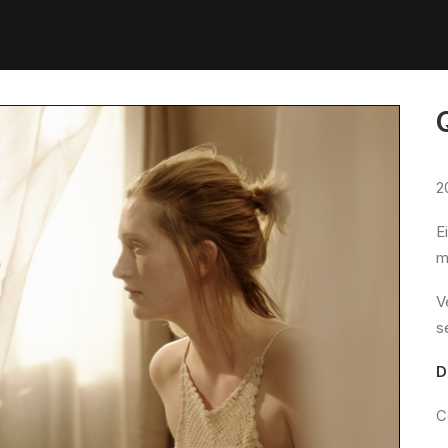
2
E
m
V
s
D
C